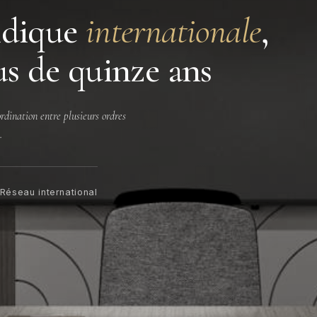
idique
internationale
,
us de quinze ans
rdination entre plusieurs ordres
.
Réseau international