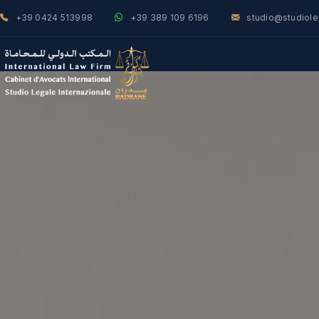
+39 0424 513998
+39 389 109 6196
studio@studiol