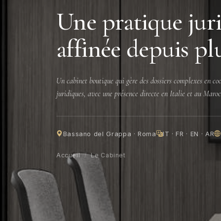
Une pratique jur
affinée depuis pl
Un cabinet boutique qui gère des dossiers complexes en coo
juridiques, avec une présence directe en Italie et au Maroc
Bassano del Grappa · Roma
IT · FR · EN · AR
Accueil
/
Le Cabinet