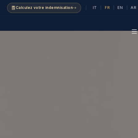
IT
FR
EN
AR
Calculez votre indemnisation
|
|
|