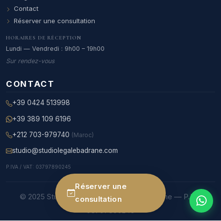
Contact
Réserver une consultation
HORAIRES DE RÉCEPTION
Lundi — Vendredi : 9h00 – 19h00
Sur rendez-vous
CONTACT
+39 0424 513998
+39 389 109 6196
+212 703-979740
(Maroc)
studio@studiolegalebadrane.com
P.IVA / VAT: 03797890245
Réserver une
© 2025 Studio Legale Internazionale Badrane — P.IVA
consultation
03797890245