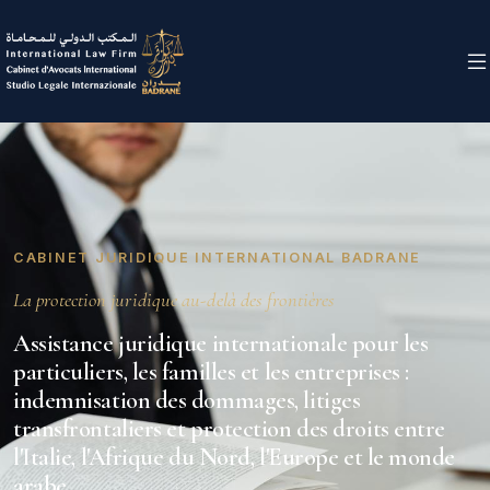
CABINET JURIDIQUE INTERNATIONAL BADRANE
La protection juridique au-delà des frontières
Assistance juridique internationale pour les
particuliers, les familles et les entreprises :
indemnisation des dommages, litiges
transfrontaliers et protection des droits entre
l'Italie, l'Afrique du Nord, l'Europe et le monde
arabe.