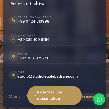
Parler au Cabinet
TÉLÉPHONE — ITALIE
+39 0424 513998
WHATSAPP
+39 389 109 6196
MAROC
+212 703-979740
EMAIL
studio@studiolegalebadrane.com
Réserver une
Lundi — Vendredi : 9h00 – 19h00
RÉPONSE RAPIDE
consultation