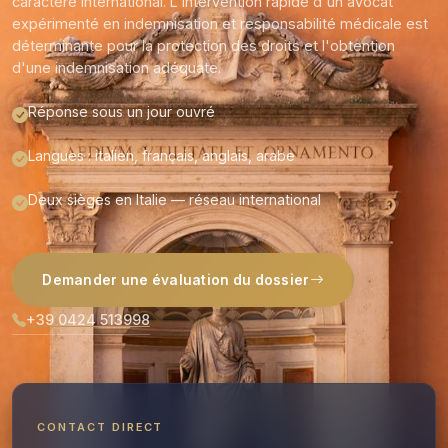
caractère international. L'intervention rapide d'un avocat
expérimenté en indemnisation et responsabilité médicale est
déterminante pour la protection des droits et l'obtention
d'une indemnisation adéquate.
Réponse sous un jour ouvré
Langues : italien, français, anglais, arabe
Deux sièges en Italie — réseau international
Demander une évaluation du dossier
+39 0424 513998
CONTACT DIRECT