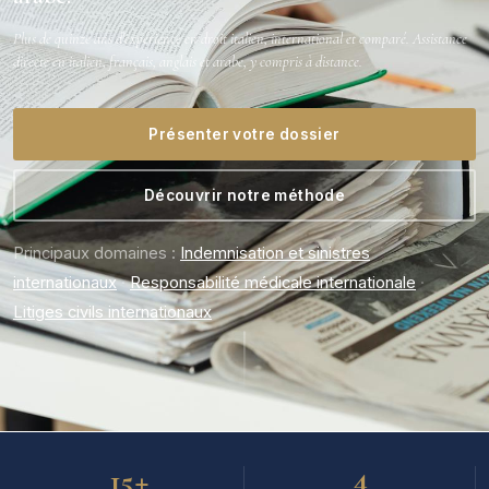
Plus de quinze ans d'expérience en droit italien, international et comparé. Assistance
directe en italien, français, anglais et arabe, y compris à distance.
Présenter votre dossier
Découvrir notre méthode
Principaux domaines :
Indemnisation et sinistres
internationaux
·
Responsabilité médicale internationale
·
Litiges civils internationaux
+
4
15