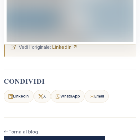
e tutte le info nel link qui sotto.
Ufficio Comunicazione COA ROMA, Andrea Pontecorvo
https://lnkd.in/dgamA2FA
Vedi l'originale:
LinkedIn ↗
CONDIVIDI
LinkedIn
X
WhatsApp
Email
Torna al blog