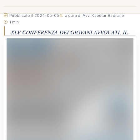
Pubblicato il 2024-05-05
a cura di Avv. Kaoutar Badrane
1 min
XLV CONFERENZA DEI GIOVANI AVVOCATI, IL
BANDO PER I SEGRETARI - Il Consiglio dell’Ordine
degli Avvocati di Roma ed i Segretari della XLIII e
della XLIV Conferenza dei Giovani Avvocati indicono
il bando di concorso per la proclamazione dei cinque
“Segretari della XLV Conferenza”.…
XLV CONFERENZA DEI GIOVANI AVVOCATI, IL BANDO PER I
SEGRETARI - Il Consiglio dell’Ordine degli Avvocati di Roma
ed i Segretari della XLIII e della XLIV Conferenza dei Giovani
Avvocati indicono il bando di concorso per la proclamazione
dei cinque “Segretari della XLV Conferenza”. Requisiti, termini