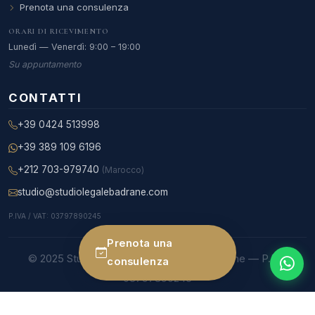
Prenota una consulenza
ORARI DI RICEVIMENTO
Lunedì — Venerdì: 9:00 – 19:00
Su appuntamento
CONTATTI
+39 0424 513998
+39 389 109 6196
+212 703-979740
(Marocco)
studio@studiolegalebadrane.com
P.IVA / VAT: 03797890245
Prenota una
© 2025 Studio Legale Internazionale Badrane — P.IVA
consulenza
03797890245
Studio legale Bassano del Grappa e Roma — Iscritta al Foro di Roma — Arbitro
C.A.I. — Lingue di lavoro: italiano, francese, arabo