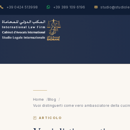
+39 0424 513998
+39 389 109 6196
studio@studiol
Home
Blog
Vuoi distinguerti come vero ambasciatore della cucina
ARTICOLO