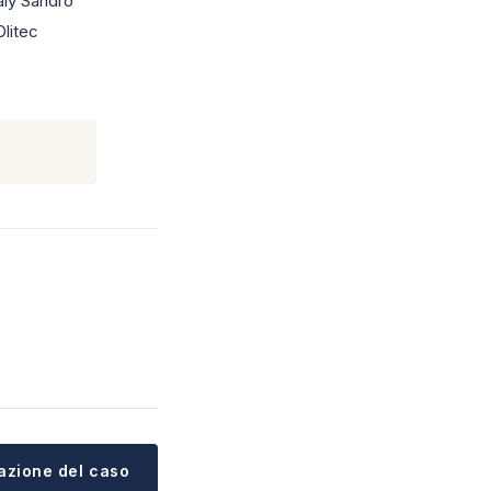
aly Sandro
Olitec
tazione del caso