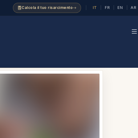
IT
FR
EN
AR
Calcola il tuo risarcimento
|
|
|