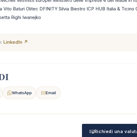
icheli Vetrinisti Europei Ministero delle Imprese e del Made in It
a Vito Baturi Olitec DFINITY Silvia Biestro ICP HUB Italia & Ticino 
etta Righi Iwanejko
e:
LinkedIn ↗
DI
WhatsApp
Email
Richiedi una valu