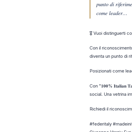
punto di riferime
come leader…
🎖️ Vuoi distinguerti
Con il riconoscimento 
diventa un punto di rif
Posizionati come lead
Con "𝟏𝟎𝟎% 𝐈𝐭𝐚𝐥𝐢𝐚𝐧
social. Una vetrina im
Richiedi il riconosci
#federitaly #madeini