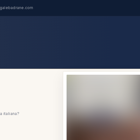
egalebadrane.com
 italiana?