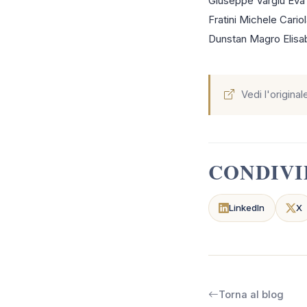
Giuseppe Vargiu Eva M
Fratini Michele Cariol
Dunstan Magro Elisab
Vedi l'original
CONDIVI
LinkedIn
X
Torna al blog