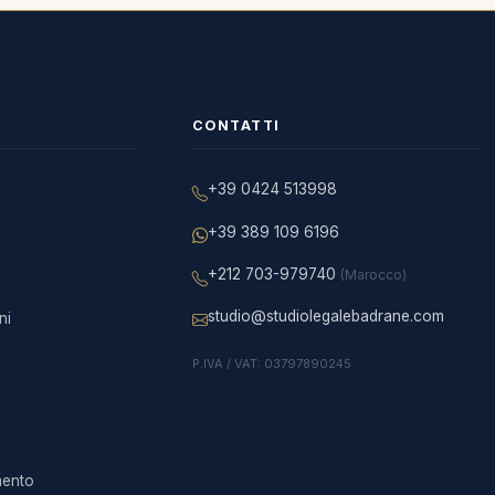
CONTATTI
+39 0424 513998
+39 389 109 6196
+212 703-979740
(Marocco)
studio@studiolegalebadrane.com
ni
P.IVA / VAT: 03797890245
imento