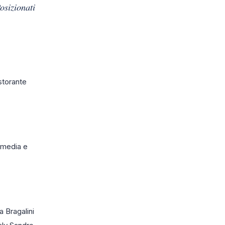
Posizionati
istorante
 su media e
 Bragalini