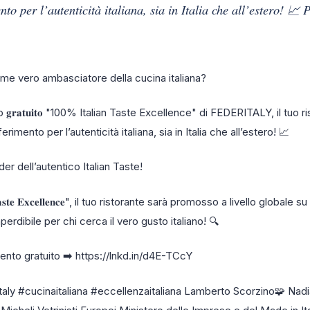
nto per l’autenticità italiana, sia in Italia che all’estero! 📈 
 come vero ambasciatore della cucina italiana?
𝐠𝐫𝐚𝐭𝐮𝐢𝐭𝐨 "100% Italian Taste Excellence" di FEDERITALY, il tuo r
erimento per l’autenticità italiana, sia in Italia che all’estero! 📈
er dell’autentico Italian Taste!
 𝐓𝐚𝐬𝐭𝐞 𝐄𝐱𝐜𝐞𝐥𝐥𝐞𝐧𝐜𝐞", il tuo ristorante sarà promosso a livello globale
perdibile per chi cerca il vero gusto italiano! 🔍
mento gratuito ➡️ https://lnkd.in/d4E-TCcY
taly #cucinaitaliana #eccellenzaitaliana Lamberto Scorzino🧩 Nadia