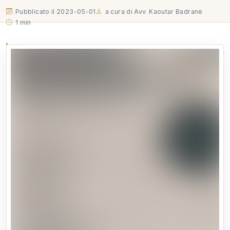
Pubblicato il 2023-05-01
a cura di Avv. Kaoutar Badrane
1 min
Vi aspetto il 10/05/2023 ore 14.30-16.30 a Vicenza per
l'evento "Uno sguardo ai diritti delle donne nel
mediterraneo", verrà trattato il tema della parità di
genere nell'ambito delle professioni. Parteciperanno
istituzioni, associazioni locali, ma soprattutto donne…
Vi aspetto il 10/05/2023 ore 14.30-16.30 a Vicenza per
l'evento "Uno sguardo ai diritti delle donne nel mediterraneo",
verrà trattato il tema della parità di genere nell'ambito delle
professioni. Parteciperanno istituzioni, associazioni locali, ma
soprattutto donne professioniste che porteranno le loro
esperienze.