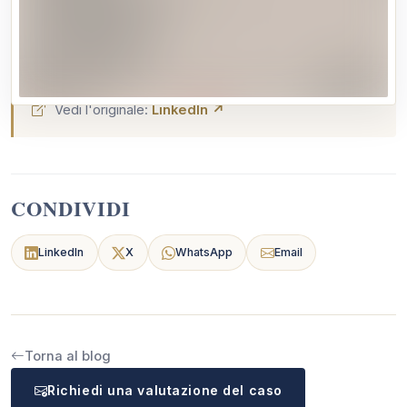
Per chi è interessato a partecipare scriva ad
agamiassociazione@gmail.com
Vedi l'originale:
LinkedIn ↗
CONDIVIDI
LinkedIn
X
WhatsApp
Email
Torna al blog
Richiedi una valutazione del caso