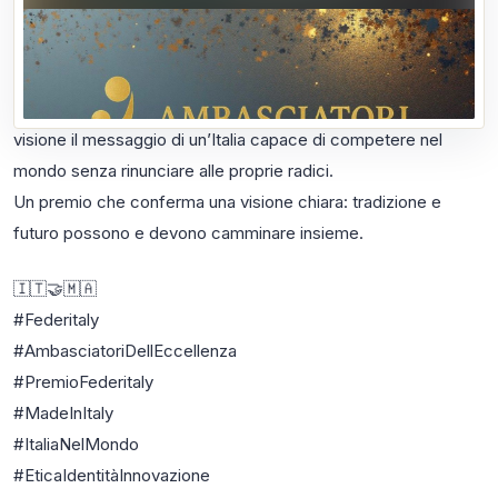
livello internazionale.
La premiazione si è svolta presso il Ministero delle Imprese e
del Made in Italy ed è stata rappresentata dal Presidente
Carlo Verdone, che ha portato avanti con autorevolezza e
visione il messaggio di un’Italia capace di competere nel
mondo senza rinunciare alle proprie radici.
Un premio che conferma una visione chiara: tradizione e
futuro possono e devono camminare insieme.
🇮🇹🤝🇲🇦
#Federitaly
#AmbasciatoriDellEccellenza
#PremioFederitaly
#MadeInItaly
#ItaliaNelMondo
#EticaIdentitàInnovazione