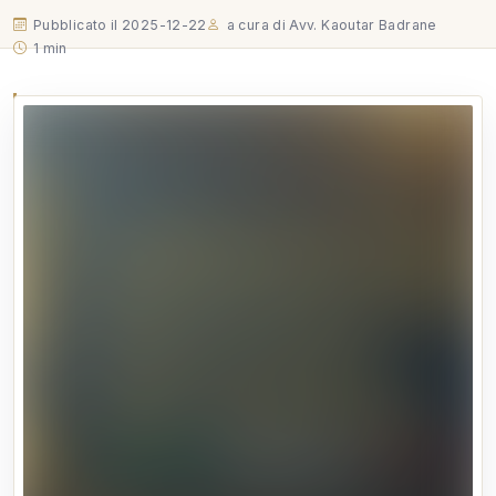
Pubblicato il 2025-12-22
a cura di Avv. Kaoutar Badrane
1 min
Un riconoscimento di grande rilievo istituzionale per
Federitaly, premiata con il titolo di “Ambasciatori
dell’Eccellenza Italiana nel Mondo – Premio
Federitaly” per l’impegno costante nella promozione
del Made in Italy, dei valori dell’etica d’impresa,
dell’identità e…
Un riconoscimento di grande rilievo istituzionale per
Federitaly, premiata con il titolo di “Ambasciatori
dell’Eccellenza Italiana nel Mondo – Premio Federitaly” per
l’impegno costante nella promozione del Made in Italy, dei
valori dell’etica d’impresa, dell’identità e dell’innovazione a