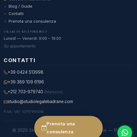
Blog / Guide
Contatti
Prenota una consulenza
ORARI DI RICEVIMENTO
Lunedì — Venerdì: 9:00 – 19:00
Su appuntamento
CONTATTI
+39 0424 513998
+39 389 109 6196
+212 703-979740
(Marocco)
studio@studiolegalebadrane.com
P.IVA / VAT: 03797890245
Prenota una
© 2025 Studio Legale Internazionale Badrane — P.IVA
consulenza