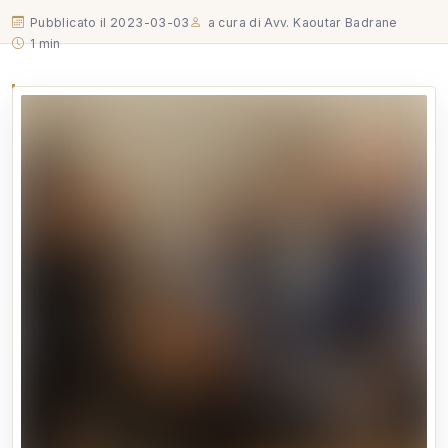
Pubblicato il 2023-03-03
a cura di Avv. Kaoutar Badrane
1 min
Ringrazio il nostro Ordine Avvocati di Roma, che ha
accolto la mia proposta di incontrare la Delegazione
di Avvocati del Foro di Casablanca, nell'ottica di una
implementazione dei rapporti internazionali che il
COA di Roma vuole proficuamente perseguire. Un
ringraziamento…
Ringrazio il nostro Ordine Avvocati di Roma, che ha accolto la
mia proposta di incontrare la Delegazione di Avvocati del Foro
di Casablanca, nell'ottica di una implementazione dei rapporti
internazionali che il COA di Roma vuole proficuamente
perseguire. Un ringraziamento particolare al Presidente Avv.