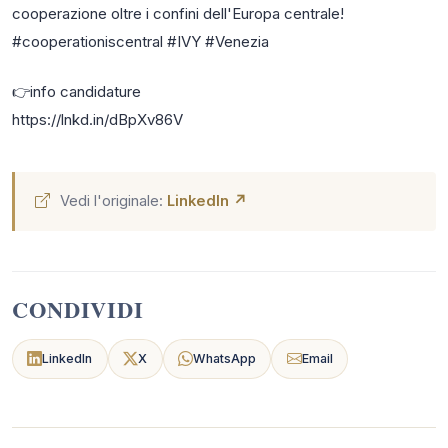
cooperazione oltre i confini dell'Europa centrale!
#cooperationiscentral #IVY #Venezia
👉info candidature
https://lnkd.in/dBpXv86V
Vedi l'originale:
LinkedIn ↗
CONDIVIDI
LinkedIn
X
WhatsApp
Email