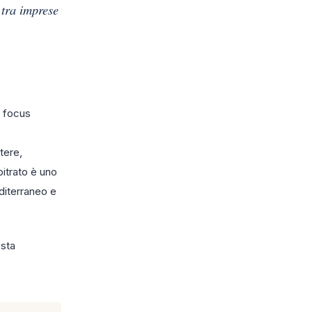
 tra imprese
n focus
tere,
bitrato è uno
editerraneo e
esta