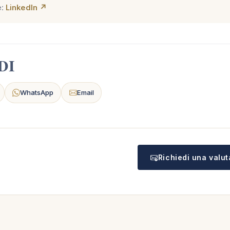
e:
LinkedIn ↗
DI
WhatsApp
Email
Richiedi una valu