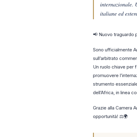
internazionale. U
italiane ed este
📢 Nuovo traguardo p
Sono ufficialmente Ar
sull’arbitrato commer
Un ruolo chiave per fa
promuovere l’internaz
strumento essenziale 
dell’Africa, in linea c
Grazie alla Camera Ar
opportunità! ⚖️🌍