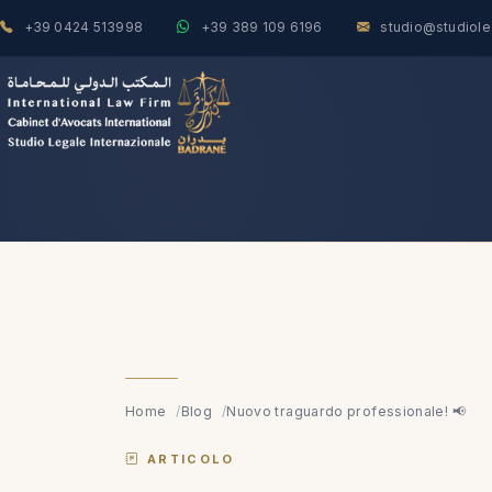
+39 0424 513998
+39 389 109 6196
studio@studiol
Home
Blog
Nuovo traguardo professionale! 📢
ARTICOLO