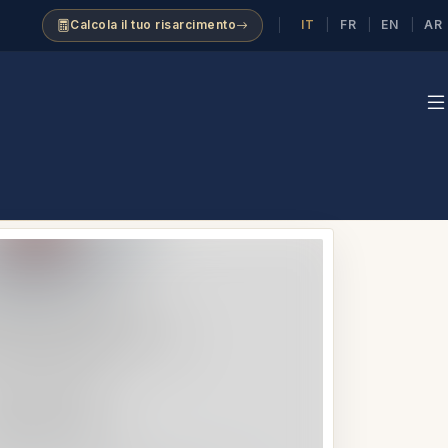
IT
FR
EN
AR
Calcola il tuo risarcimento
|
|
|