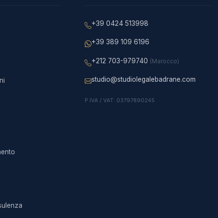
+39 0424 513998
+39 389 109 6196
+212 703-979740
(Marocco)
studio@studiolegalebadrane.com
ni
P.IVA / VAT: 03797890245
imento
sulenza