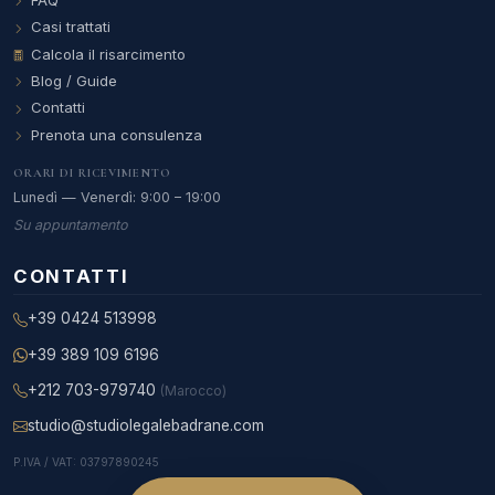
FAQ
Casi trattati
Calcola il risarcimento
Blog / Guide
Contatti
Prenota una consulenza
ORARI DI RICEVIMENTO
Lunedì — Venerdì: 9:00 – 19:00
Su appuntamento
CONTATTI
+39 0424 513998
+39 389 109 6196
+212 703-979740
(Marocco)
studio@studiolegalebadrane.com
P.IVA / VAT: 03797890245