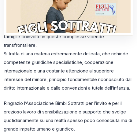
dall’Associazione Bimbi Sottratti. Nel corso della puntata ho
avuto l’opportunità di affrontare il tema delle sottrazioni
internazionali di minori, condividendo alcune esperienze
professionali maturate tra Italia e Marocco nell’assistenza alle
famiglie coinvolte in queste complesse vicende
transfrontaliere.
Si tratta di una materia estremamente delicata, che richiede
competenze giuridiche specialistiche, cooperazione
internazionale e una costante attenzione al superiore
interesse del minore, principio fondamentale riconosciuto dal
diritto internazionale e dalle convenzioni a tutela dell’infanzia.
Ringrazio l’Associazione Bimbi Sottratti per l’invito e per il
prezioso lavoro di sensibilizzazione e supporto che svolge
quotidianamente su una realtà spesso poco conosciuta ma di
grande impatto umano e giuridico.