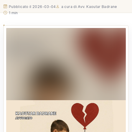
Pubblicato il 2026-03-04
a cura di Avv. Kaoutar Badrane
1 min
Italia–Marocco: sottrazioni internazionali di minori
nella mia intervista al podcast “Figli Sottratti” Sono
lieta di condividere questa mia intervista realizzata
nell’ambito del podcast “Figli Sottratti”, promosso
dall’Associazione Bimbi Sottratti. Nel corso della
puntata ho…
Italia–Marocco: sottrazioni internazionali di minori nella mia
intervista al podcast “Figli Sottratti”
Sono lieta di condividere questa mia intervista realizzata
nell’ambito del podcast “Figli Sottratti”, promosso