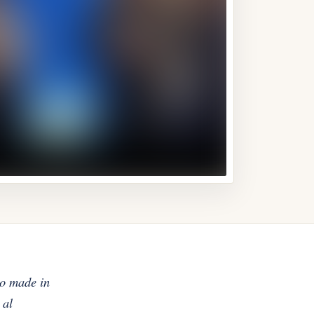
ro made in
 al