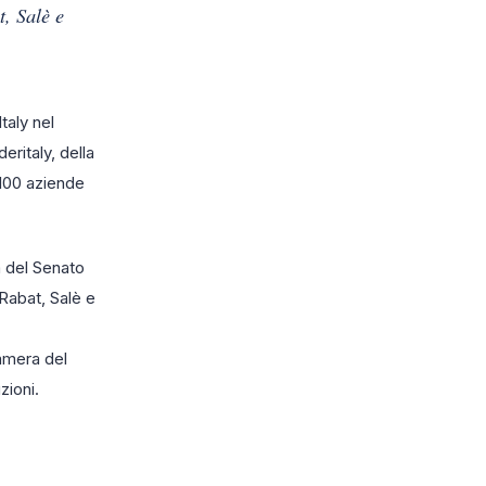
, Salè e
taly nel
ritaly, della
 100 aziende
a del Senato
Rabat, Salè e
Camera del
zioni.