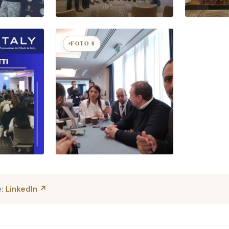
FOTO 8
e:
LinkedIn ↗