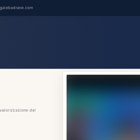
egalebadrane.com
 valorizzazione del