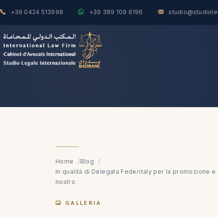
+39 0424 513998
+39 389 109 6196
studio@studiol
Home
Blog
In qualità di Delegata Federitaly per la promozione e
nostro
GALLERIA