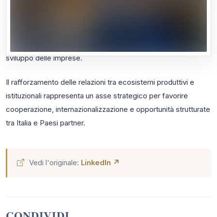
Dalla firma del primo CCNL delle Professioni STEM, alla
nascita della Made in Italy Academy, fino agli strumenti
dedicati a export, formazione e transizione sostenibile,
emerge un percorso orientato alla competitività e allo
sviluppo delle imprese.
Il rafforzamento delle relazioni tra ecosistemi produttivi e
istituzionali rappresenta un asse strategico per favorire
cooperazione, internazionalizzazione e opportunità strutturate
tra Italia e Paesi partner.
Vedi l'originale:
LinkedIn ↗
CONDIVIDI