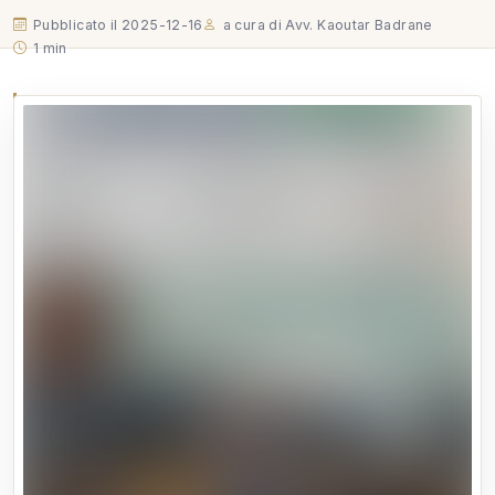
Pubblicato il 2025-12-16
a cura di Avv. Kaoutar Badrane
1 min
In qualità di Delegata FEDERITALY per il Regno del
Marocco, condivido la nuova Newsletter
FEDERITALY, che restituisce una sintesi puntuale
delle recenti iniziative a sostegno del sistema del Made
in Italy. Dalla firma del primo CCNL delle Professioni
STEM, alla nascita della…
In qualità di Delegata FEDERITALY per il Regno del Marocco,
condivido la nuova Newsletter FEDERITALY, che restituisce
una sintesi puntuale delle recenti iniziative a sostegno del
sistema del Made in Italy.