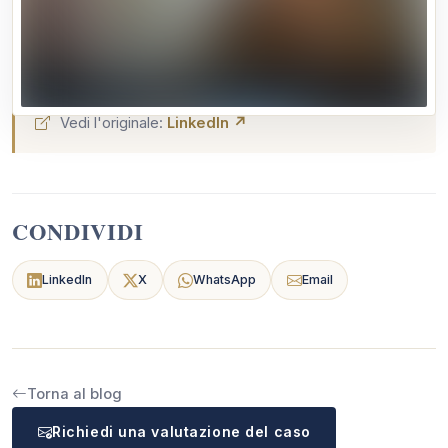
Internazionali Will, con i crediti formativi riconosciuti dall'
Ordine Avvocati di Ferrara.
Vedi l'originale:
LinkedIn ↗
CONDIVIDI
LinkedIn
X
WhatsApp
Email
Torna al blog
Richiedi una valutazione del caso