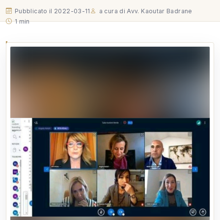
Pubblicato il 2022-03-11
a cura di Avv. Kaoutar Badrane
1 min
In occasione della Giornata Internazionale della
Donna ho partecipato, in qualità di relatrice, a questo
meraviglioso evento di formazione per Avvocati. Ho
trattato il tema della Tutela della Donna nel Regno del
Marocco. Evento organizzato dalla nostra Rete
Avvocati Indipendenti…
In occasione della Giornata Internazionale della Donna ho
partecipato, in qualità di relatrice, a questo meraviglioso
evento di formazione per Avvocati. Ho trattato il tema della
Tutela della Donna nel Regno del Marocco. Evento
organizzato dalla nostra Rete Avvocati Indipendenti