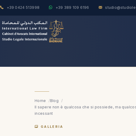
+39 0424 513998
+39 389 109 6196
studio@studiol
Home
Blog
Il sapere non è qualcosa che si possiede, ma qualco
incessant
GALLERIA