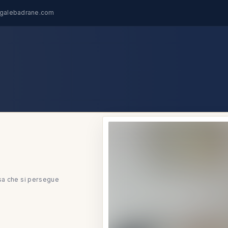
egalebadrane.com
sa che si persegue