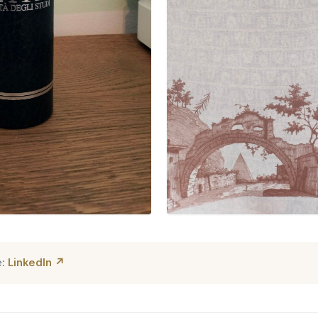
e:
LinkedIn ↗