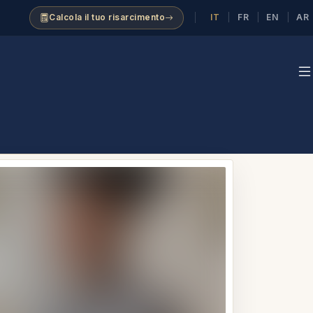
IT
FR
EN
AR
Calcola il tuo risarcimento
|
|
|