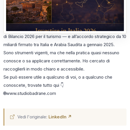
avviare un’attività nel nostro Paese.
Dal Visto per Investitori al Regime Impatriati 2026, dalle
Convenzioni bilaterali contro la doppia imposizione fiscale
fino ai 50 milioni di euro a fondo perduto stanziati dalla Legge
di Bilancio 2026 per il turismo — e all’accordo strategico da 10
miliardi firmato tra Italia e Arabia Saudita a gennaio 2025.
Sono strumenti vigenti, ma che nella pratica quasi nessuno
conosce o sa applicare correttamente. Ho cercato di
raccoglierli in modo chiaro e accessibile.
Se può essere utile a qualcuno di voi, o a qualcuno che
conoscete, trovate tutto qui 👇
🌐​​​​​​​​​​​​​​​​www.studiobadrane.com
Vedi l'originale:
LinkedIn ↗