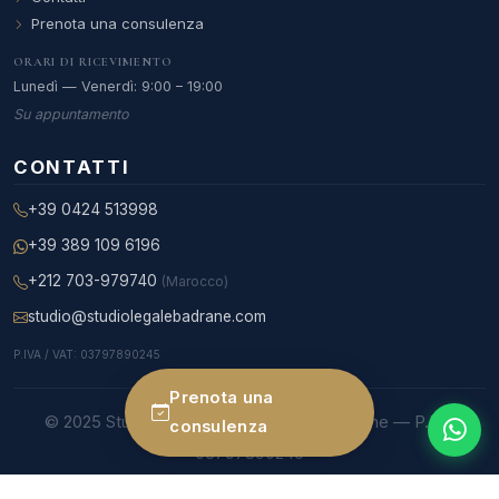
Prenota una consulenza
ORARI DI RICEVIMENTO
Lunedì — Venerdì: 9:00 – 19:00
Su appuntamento
CONTATTI
+39 0424 513998
+39 389 109 6196
+212 703-979740
(Marocco)
studio@studiolegalebadrane.com
P.IVA / VAT: 03797890245
Prenota una
© 2025 Studio Legale Internazionale Badrane — P.IVA
consulenza
03797890245
Studio legale Bassano del Grappa e Roma — Iscritta al Foro di Roma — Arbitro
C.A.I. — Lingue di lavoro: italiano, francese, arabo