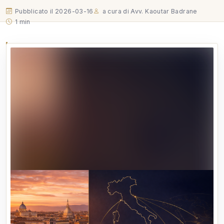
Pubblicato il 2026-03-16
a cura di Avv. Kaoutar Badrane
1 min
Ho appena pubblicato il mio primo articolo su
LinkedIn e volevo condividerlo con voi. Si parla di
qualcosa di molto concreto: quali strumenti normativi
esistono oggi in Italia per chi arriva dal Marocco,
dagli Emirati o dall’Arabia Saudita e vuole investire,
trasferirsi o…
Ho appena pubblicato il mio primo articolo su LinkedIn e
volevo condividerlo con voi.
Si parla di qualcosa di molto concreto: quali strumenti
normativi esistono oggi in Italia per chi arriva dal Marocco,
dagli Emirati o dall’Arabia Saudita e vuole investire, trasferirsi o