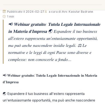
Pubblicato il 2024-02-27
a cura di Avv. Kaoutar Badrane
1 min
📢 𝐖𝐞𝐛𝐢𝐧𝐚𝐫 𝐠𝐫𝐚𝐭𝐮𝐢𝐭𝐨: 𝐓𝐮𝐭𝐞𝐥𝐚 𝐋𝐞𝐠𝐚𝐥𝐞 𝐈𝐧𝐭𝐞𝐫𝐧𝐚𝐳𝐢𝐨𝐧𝐚𝐥𝐞
𝐢𝐧 𝐌𝐚𝐭𝐞𝐫𝐢𝐚 𝐝'𝐈𝐦𝐩𝐫𝐞𝐬𝐚 🌏 Espandere il tuo business
all'estero rappresenta un'entusiasmante opportunità,
ma può anche nascondere insidie legali. ⚖ Le
normative e le leggi di ogni Paese sono diverse e
complesse: non conoscerle a fondo…
📢 𝐖𝐞𝐛𝐢𝐧𝐚𝐫 𝐠𝐫𝐚𝐭𝐮𝐢𝐭𝐨: 𝐓𝐮𝐭𝐞𝐥𝐚 𝐋𝐞𝐠𝐚𝐥𝐞 𝐈𝐧𝐭𝐞𝐫𝐧𝐚𝐳𝐢𝐨𝐧𝐚𝐥𝐞 𝐢𝐧 𝐌𝐚𝐭𝐞𝐫𝐢𝐚
𝐝'𝐈𝐦𝐩𝐫𝐞𝐬𝐚
🌏 Espandere il tuo business all'estero rappresenta
un'entusiasmante opportunità, ma può anche nascondere