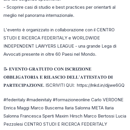
- Scoprire casi di studio e best practices per orientarti al
meglio nel panorama internazionale.
L'evento è organizzato in collaborazione con il CENTRO
STUDI E RICERCA FEDERITALY e WORLDWIDE
INDEPENDENT LAWYERS LEAGUE - una grande Lega di
Avvocati presente in oltre 60 Paesi nel Mondo.
📝 𝐄𝐕𝐄𝐍𝐓𝐎 𝐆𝐑𝐀𝐓𝐔𝐈𝐓𝐎 𝐂𝐎𝐍 𝐈𝐒𝐂𝐑𝐈𝐙𝐈𝐎𝐍𝐄
𝐎𝐁𝐁𝐋𝐈𝐆𝐀𝐓𝐎𝐑𝐈𝐀 𝐄 𝐑𝐈𝐋𝐀𝐒𝐂𝐈𝐎 𝐃𝐄𝐋𝐋'𝐀𝐓𝐓𝐄𝐒𝐓𝐀𝐓𝐎 𝐃𝐈
𝐏𝐀𝐑𝐓𝐄𝐂𝐈𝐏𝐀𝐙𝐈𝐎𝐍𝐄. ISCRIVITI QUI: https://lnkd.in/djjwe6GQ
#federitaly #madeinitaly #formazioneonline Carlo VERDONE
Enrica Maggi Marco Buscema Ilaria Salonna META Ilaria
Salonna Francesca Sperti Maxim Hirsch Marco Bertossi Lucia
Pezzolesi CENTRO STUDI E RICERCA FEDERITALY