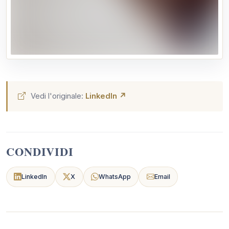
Evento accreditato dal COA di Roma N.3 Crediti Formativi
ISCRIZIONI:
📧 agamiassociazione@gmail.com
Vedi l'originale:
LinkedIn ↗
CONDIVIDI
LinkedIn
X
WhatsApp
Email