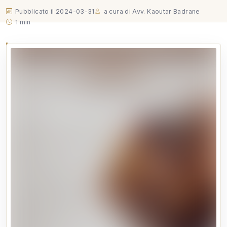
Pubblicato il 2024-03-31
a cura di Avv. Kaoutar Badrane
1 min
DONNE e Diritti nel Mediterraneo e Paesi del Golfo*
ANALISI COMPARATIVA 🗓️ 12/04/2024 ⏰ 14:00 -
17:30 📍 ROMA - Sala Mechelli Evento accreditato
dal COA di Roma N.3 Crediti Formativi ISCRIZIONI:
📧 agamiassociazione@gmail.com
DONNE e Diritti nel Mediterraneo e Paesi del Golfo* ANALISI
COMPARATIVA
🗓️ 12/04/2024
⏰ 14:00 - 17:30
📍 ROMA - Sala Mechelli