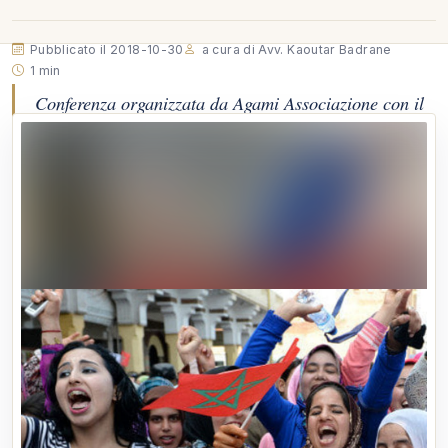
Pubblicato il 2018-10-30
a cura di Avv. Kaoutar Badrane
1 min
Conferenza organizzata da Agami Associazione con il
Contributo dell'Università di Giurisprudenza di Trento
dal titolo: Donne e diritti in Marocco. Riflessioni tra
modernità e tradizione
Conferenza organizzata da Agami Associazione con il
Contributo dell'Università di Giurisprudenza di Trento dal
titolo: Donne e diritti in Marocco. Riflessioni tra modernità e
tradizione
Vedi l'originale:
LinkedIn ↗