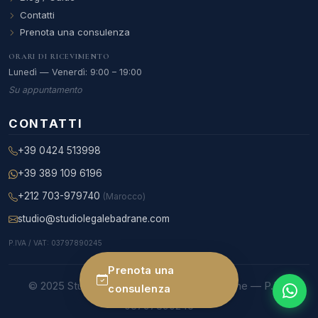
Contatti
Prenota una consulenza
ORARI DI RICEVIMENTO
Lunedì — Venerdì: 9:00 – 19:00
Su appuntamento
CONTATTI
+39 0424 513998
+39 389 109 6196
+212 703-979740
(Marocco)
studio@studiolegalebadrane.com
P.IVA / VAT: 03797890245
Prenota una
© 2025 Studio Legale Internazionale Badrane — P.IVA
consulenza
03797890245