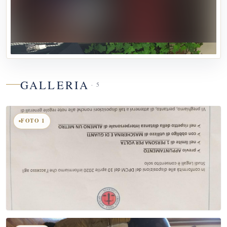
appuntamento. Per appuntamenti chiama 0424513998,
oppure via mail info@studiolegalebadrane.com.P
GALLERIA
· 5
FOTO 1