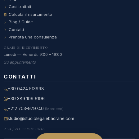
Casi trattati
Calcola il risarcimento
Blog / Guide
Contatti
Prenota una consulenza
ORARI DI RICEVIMENTO
Lunedì — Venerdì: 9:00 – 19:00
Su appuntamento
CONTATTI
+39 0424 513998
+39 389 109 6196
+212 703-979740
(Marocco)
studio@studiolegalebadrane.com
P.IVA / VAT: 03797890245