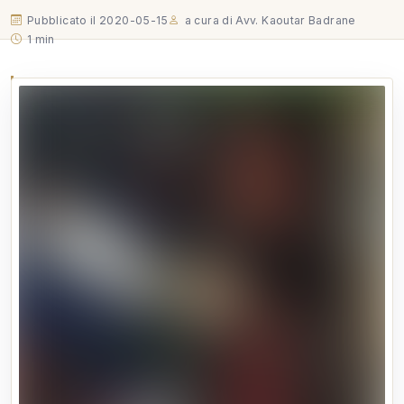
Pubblicato il 2020-05-15
a cura di Avv. Kaoutar Badrane
1 min
Ciao a Tutti, vi informo che oggi abbiamo completato
la sanificazione dello Studio Legale, e seguito il
protocollo di sicurezza per gli appuntamenti in Studio
come previsto dall'Ordine Avvocati di Vicenza. Ho
quindi il piacere di informarvi che lo Studio riapre da
domani 18…
Ciao a Tutti, vi informo che oggi abbiamo completato la
sanificazione dello Studio Legale, e seguito il protocollo di
sicurezza per gli appuntamenti in Studio come previsto
dall'Ordine Avvocati di Vicenza. Ho quindi il piacere di
informarvi che lo Studio riapre da domani 18 maggio solo su