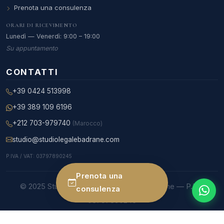
Prenota una consulenza
ORARI DI RICEVIMENTO
Lunedì — Venerdì: 9:00 – 19:00
Su appuntamento
CONTATTI
+39 0424 513998
+39 389 109 6196
+212 703-979740
(Marocco)
studio@studiolegalebadrane.com
P.IVA / VAT: 03797890245
Prenota una
© 2025 Studio Legale Internazionale Badrane — P.IVA
consulenza
03797890245
Studio legale Bassano del Grappa e Roma — Iscritta al Foro di Roma — Arbitro
C.A.I. — Lingue di lavoro: italiano, francese, arabo