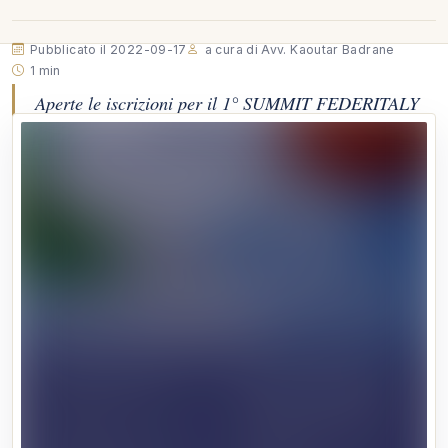
Pubblicato il 2022-09-17
a cura di Avv. Kaoutar Badrane
1 min
Aperte le iscrizioni per il 1° SUMMIT FEDERITALY
sul tema "EXPORT E MADE IN ITALY: SCENARI,
STRATEGIE E STRUMENTI PER LE mPMI". Il
summit si svolgerà a ROMA il prossimo 14 ottobre
presso il Courtyard by Marriott Hotel Central Park
Rome. Export e Made in Italy promuove un…
Aperte le iscrizioni per il 1° SUMMIT FEDERITALY sul tema
"EXPORT E MADE IN ITALY: SCENARI, STRATEGIE E
STRUMENTI PER LE mPMI". Il summit si svolgerà a ROMA il
prossimo 14 ottobre presso il Courtyard by Marriott Hotel
Central Park Rome.