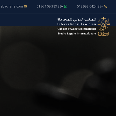
alebadrane.com
+39 389 109 6196
+39 0424 513998